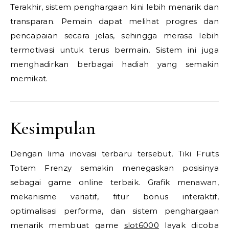
Terakhir, sistem penghargaan kini lebih menarik dan
transparan. Pemain dapat melihat progres dan
pencapaian secara jelas, sehingga merasa lebih
termotivasi untuk terus bermain. Sistem ini juga
menghadirkan berbagai hadiah yang semakin
memikat.
Kesimpulan
Dengan lima inovasi terbaru tersebut, Tiki Fruits
Totem Frenzy semakin menegaskan posisinya
sebagai game online terbaik. Grafik menawan,
mekanisme variatif, fitur bonus interaktif,
optimalisasi performa, dan sistem penghargaan
menarik membuat game
slot6000
layak dicoba