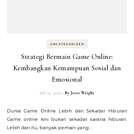
UNCATEGORIZED
Strategi Bermain Game Online:
Kembangkan Kemampuan Sosial dan
Emosional
Juli 25, 2025
- By
Jesse Wright
Dunia Game Online Lebih dari Sekadar Hiburan
Game online kini bukan sekadar sarana hiburan.
Lebih dari itu, banyak pemain yang…