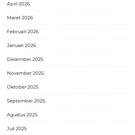
April 2026
Maret 2026
Februari 2026
Januari 2026
Desember 2025
November 2025
Oktober 2025
September 2025
Agustus 2025
Juli 2025