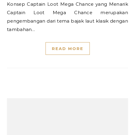
Konsep Captain Loot Mega Chance yang Menarik
Captain Loot Mega Chance merupakan
pengembangan dari tema bajak laut klasik dengan
tambahan…
READ MORE