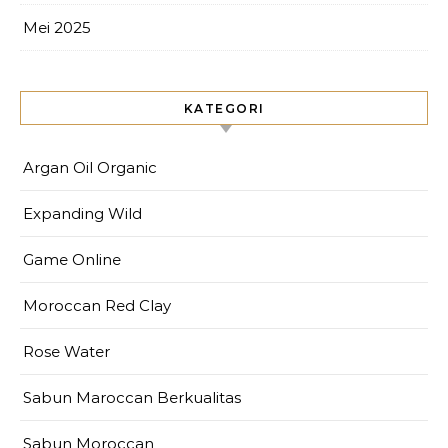
Mei 2025
KATEGORI
Argan Oil Organic
Expanding Wild
Game Online
Moroccan Red Clay
Rose Water
Sabun Maroccan Berkualitas
Sabun Moroccan