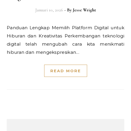
Januari 10, 2026
- By
Jesse Wright
Panduan Lengkap Memilih Platform Digital untuk
Hiburan dan Kreativitas Perkembangan teknologi
digital telah mengubah cara kita menikmati
hiburan dan mengekspresikan…
READ MORE