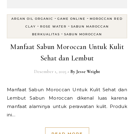
-
-
ARGAN OIL ORGANIC
GAME ONLINE
MOROCCAN RED
-
-
CLAY
ROSE WATER
SABUN MAROCCAN
-
BERKUALITAS
SABUN MOROCCAN
Manfaat Sabun Moroccan Untuk Kulit
Sehat dan Lembut
Desember 1, 2025
- By
Jesse Wright
Manfaat Sabun Moroccan Untuk Kulit Sehat dan
Lembut Sabun Moroccan dikenal luas karena
manfaat alaminya untuk perawatan kulit. Produk
ini…
READ MORE