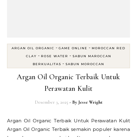
-
-
ARGAN OIL ORGANIC
GAME ONLINE
MOROCCAN RED
-
-
CLAY
ROSE WATER
SABUN MAROCCAN
-
BERKUALITAS
SABUN MOROCCAN
Argan Oil Organic Terbaik Untuk
Perawatan Kulit
Desember 3, 2025
- By
Jesse Wright
Argan Oil Organic Terbaik Untuk Perawatan Kulit
Argan Oil Organic Terbaik semakin populer karena