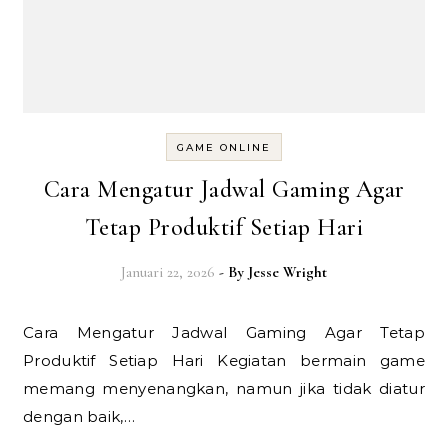
GAME ONLINE
Cara Mengatur Jadwal Gaming Agar
Tetap Produktif Setiap Hari
Januari 22, 2026
- By
Jesse Wright
Cara Mengatur Jadwal Gaming Agar Tetap
Produktif Setiap Hari Kegiatan bermain game
memang menyenangkan, namun jika tidak diatur
dengan baik,…