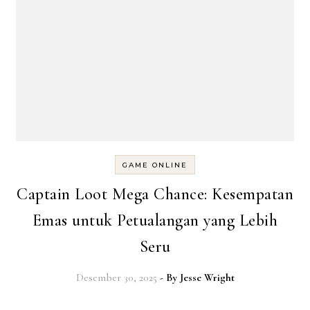
GAME ONLINE
Captain Loot Mega Chance: Kesempatan
Emas untuk Petualangan yang Lebih
Seru
Desember 30, 2025
- By
Jesse Wright