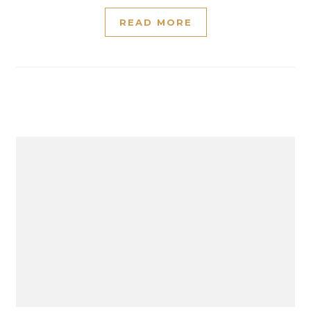
READ MORE