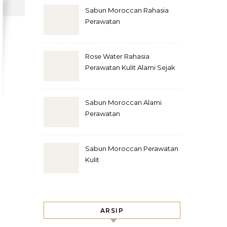
Sabun Moroccan Rahasia
Perawatan
Rose Water Rahasia
Perawatan Kulit Alami Sejak
Zaman Kuno
Sabun Moroccan Alami
Perawatan
Sabun Moroccan Perawatan
Kulit
ARSIP