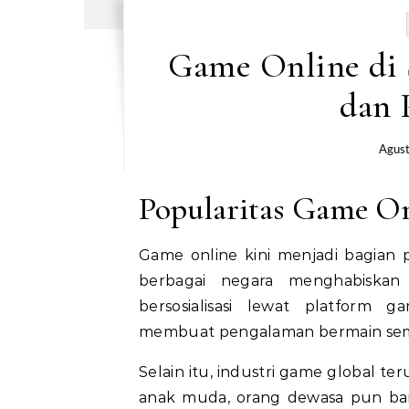
Game Online di 
dan 
Agust
Popularitas Game On
Game online kini menjadi bagian p
berbagai negara menghabiskan
bersosialisasi lewat platform
membuat pengalaman bermain sema
Selain itu, industri game global t
anak muda, orang dewasa pun ban