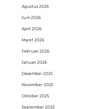
Agustus 2026
Juni 2026
April 2026
Maret 2026
Februari 2026
Januari 2026
Desember 2025
November 2025
Oktober 2025
September 2025