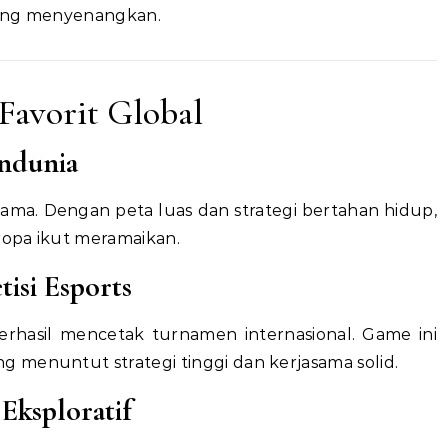
yang menyenangkan.
Favorit Global
ndunia
tama. Dengan peta luas dan strategi bertahan hidup,
Eropa ikut meramaikan.
si Esports
erhasil mencetak turnamen internasional. Game ini
 menuntut strategi tinggi dan kerjasama solid.
ksploratif