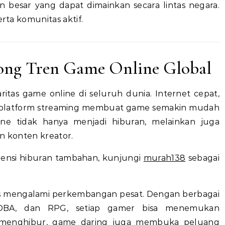
besar yang dapat dimainkan secara lintas negara.
erta komunitas aktif.
ong Tren Game Online Global
tas game online di seluruh dunia. Internet cepat,
a platform streaming membuat game semakin mudah
line tidak hanya menjadi hiburan, melainkan juga
an konten kreator.
rensi hiburan tambahan, kunjungi
murah138
sebagai
us mengalami perkembangan pesat. Dengan berbagai
 MOBA, dan RPG, setiap gamer bisa menemukan
n menghibur, game daring juga membuka peluang