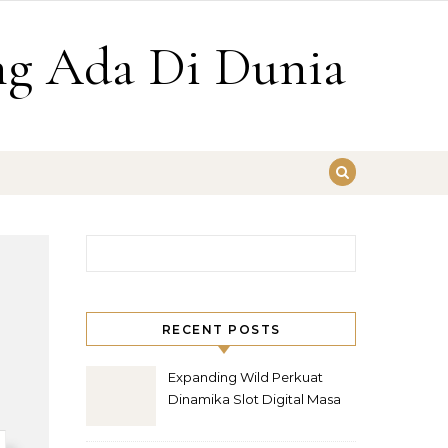
g Ada Di Dunia
Cari untuk:
RECENT POSTS
Expanding Wild Perkuat
Dinamika Slot Digital Masa
Kini