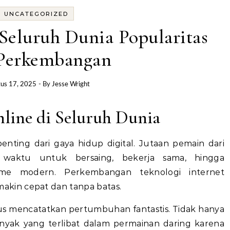
UNCATEGORIZED
Seluruh Dunia Popularitas
Perkembangan
us 17, 2025
- By
Jesse Wright
line di Seluruh Dunia
enting dari gaya hidup digital. Jutaan pemain dari
 waktu untuk bersaing, bekerja sama, hingga
 game modern. Perkembangan teknologi internet
kin cepat dan tanpa batas.
erus mencatatkan pertumbuhan fantastis. Tidak hanya
yak yang terlibat dalam permainan daring karena