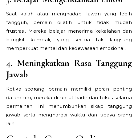
Saat kalah atau menghadapi lawan yang lebih
tangguh, pemain dilatih untuk tidak mudah
frustrasi. Mereka belajar menerima kekalahan dan
bangkit kembali, yang secara tak langsung
memperkuat mental dan kedewasaan emosional.
4.
Meningkatkan Rasa Tanggung
Jawab
Ketika seorang pemain memiliki peran penting
dalam tim, mereka dituntut hadir dan fokus selama
permainan. Ini menumbuhkan sikap tanggung
jawab serta menghargai waktu dan upaya orang
lain.