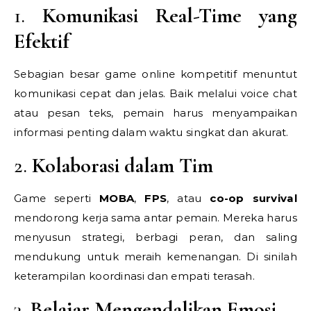
1.
Komunikasi Real-Time yang
Efektif
Sebagian besar game online kompetitif menuntut
komunikasi cepat dan jelas. Baik melalui voice chat
atau pesan teks, pemain harus menyampaikan
informasi penting dalam waktu singkat dan akurat.
2.
Kolaborasi dalam Tim
Game seperti
MOBA
,
FPS
, atau
co-op survival
mendorong kerja sama antar pemain. Mereka harus
menyusun strategi, berbagi peran, dan saling
mendukung untuk meraih kemenangan. Di sinilah
keterampilan koordinasi dan empati terasah.
3.
Belajar Mengendalikan Emosi